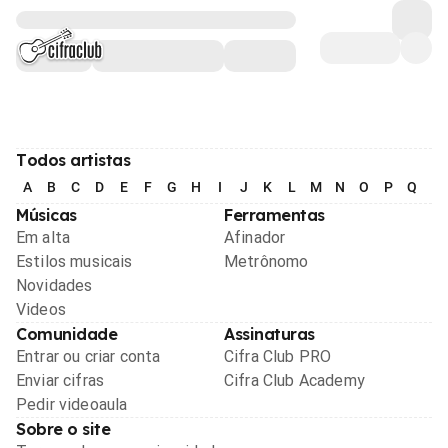
Todos artistas
A
B
C
D
E
F
G
H
I
J
K
L
M
N
O
P
Q
R
Músicas
Ferramentas
Em alta
Afinador
Estilos musicais
Metrônomo
Novidades
Videos
Comunidade
Assinaturas
Entrar ou criar conta
Cifra Club PRO
Enviar cifras
Cifra Club Academy
Pedir videoaula
Sobre o site