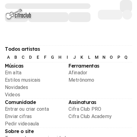
Todos artistas
A
B
C
D
E
F
G
H
I
J
K
L
M
N
O
P
Q
R
Músicas
Ferramentas
Em alta
Afinador
Estilos musicais
Metrônomo
Novidades
Videos
Comunidade
Assinaturas
Entrar ou criar conta
Cifra Club PRO
Enviar cifras
Cifra Club Academy
Pedir videoaula
Sobre o site