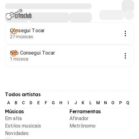
Consegui Tocar
27 músicas
Não Consegui Tocar
1 música
Todos artistas
A
B
C
D
E
F
G
H
I
J
K
L
M
N
O
P
Q
R
Músicas
Ferramentas
Em alta
Afinador
Estilos musicais
Metrônomo
Novidades