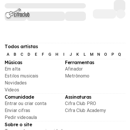
Todos artistas
A
B
C
D
E
F
G
H
I
J
K
L
M
N
O
P
Q
R
Músicas
Ferramentas
Em alta
Afinador
Estilos musicais
Metrônomo
Novidades
Videos
Comunidade
Assinaturas
Entrar ou criar conta
Cifra Club PRO
Enviar cifras
Cifra Club Academy
Pedir videoaula
Sobre o site