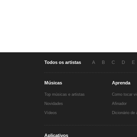
Todos os artistas
A
B
C
D
E
Músicas
Aprenda
Top músicas e artistas
Como tocar vi
Novidades
Afinador
Vídeos
Dicionário de
Aplicativos