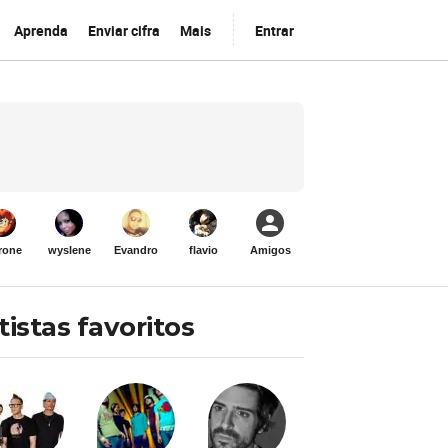
Aprenda
Enviar cifra
Mais
Entrar
rone
wyslene
Evandro
flavio
Amigos
tistas favoritos