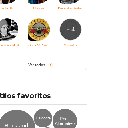
blink-182
Chiodos
Devendra Banhart
+ 4
an Taubenfeld
Guns N' Roses
Ver todos
Ver todos
tilos favoritos
Hardcore
Rock
Alternativo
Rock and