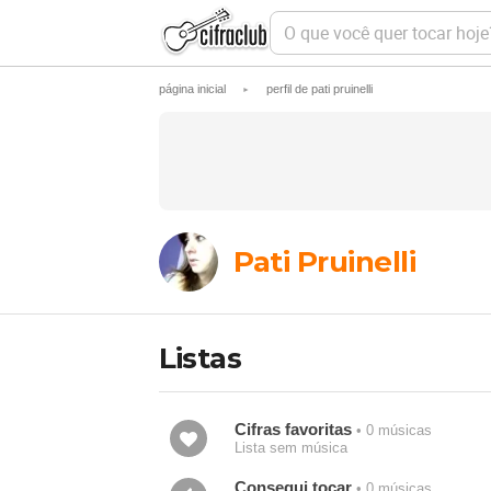
O
q
u
e
página inicial
perfil de pati pruinelli
►
v
o
c
ê
q
u
e
r
t
Pati Pruinelli
o
c
a
r
h
Listas
o
j
e
?
Cifras favoritas
• 0 músicas
Lista sem música
Consegui tocar
• 0 músicas