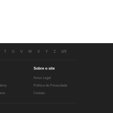
T
U
V
W
X
Y
Z
0/9
Sobre o site
O
Aviso Legal
ademy
Política de Privacidade
ros
Contato