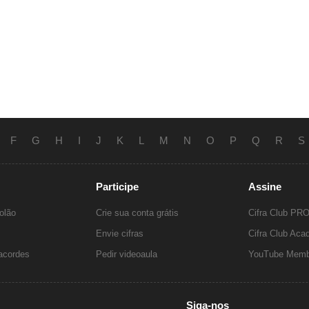
F
G
H
I
J
K
L
M
N
O
P
Q
R
S
Participe
Assine
olão
Crie sua conta grátis
Cifra Club PR
Envie cifras
Cifra Club Ac
 acordes
Pedir videoaula
YouTube Memb
Siga-nos