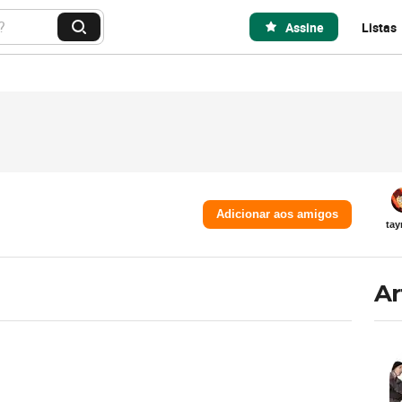
Assine
Listas
B
u
s
c
a
r
Adicionar aos amigos
tay
Ar