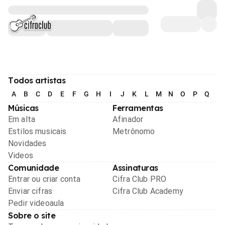
Todos artistas
A
B
C
D
E
F
G
H
I
J
K
L
M
N
O
P
Q
R
Músicas
Ferramentas
Em alta
Afinador
Estilos musicais
Metrônomo
Novidades
Videos
Comunidade
Assinaturas
Entrar ou criar conta
Cifra Club PRO
Enviar cifras
Cifra Club Academy
Pedir videoaula
Sobre o site