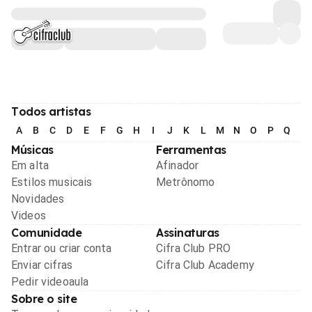
Todos artistas
A
B
C
D
E
F
G
H
I
J
K
L
M
N
O
P
Q
R
Músicas
Ferramentas
Em alta
Afinador
Estilos musicais
Metrônomo
Novidades
Videos
Comunidade
Assinaturas
Entrar ou criar conta
Cifra Club PRO
Enviar cifras
Cifra Club Academy
Pedir videoaula
Sobre o site