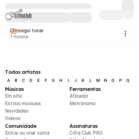
Consegui tocar
1 música
Todos artistas
A
B
C
D
E
F
G
H
I
J
K
L
M
N
O
P
Q
R
Músicas
Ferramentas
Em alta
Afinador
Estilos musicais
Metrônomo
Novidades
Videos
Comunidade
Assinaturas
Entrar ou criar conta
Cifra Club PRO