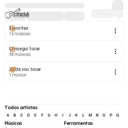
Favoritas
12 músicas
Consegui tocar
38 músicas
Ainda vou tocar
1 música
Todos artistas
A
B
C
D
E
F
G
H
I
J
K
L
M
N
O
P
Q
R
Músicas
Ferramentas