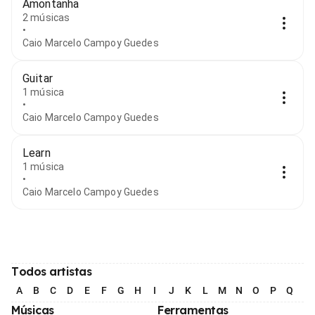
Amontanha
2 músicas
•
Caio Marcelo Campoy Guedes
Guitar
1 música
•
Caio Marcelo Campoy Guedes
Learn
1 música
•
Caio Marcelo Campoy Guedes
Todos artistas
A
B
C
D
E
F
G
H
I
J
K
L
M
N
O
P
Q
R
Músicas
Ferramentas