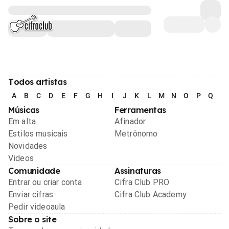
Todos artistas
A
B
C
D
E
F
G
H
I
J
K
L
M
N
O
P
Q
R
Músicas
Ferramentas
Em alta
Afinador
Estilos musicais
Metrônomo
Novidades
Videos
Comunidade
Assinaturas
Entrar ou criar conta
Cifra Club PRO
Enviar cifras
Cifra Club Academy
Pedir videoaula
Sobre o site