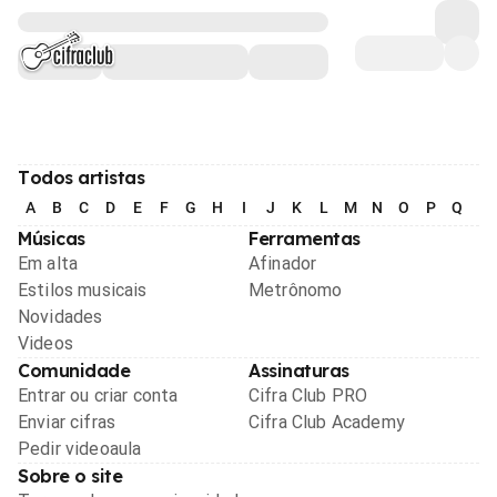
Todos artistas
A
B
C
D
E
F
G
H
I
J
K
L
M
N
O
P
Q
R
Músicas
Ferramentas
Em alta
Afinador
Estilos musicais
Metrônomo
Novidades
Videos
Comunidade
Assinaturas
Entrar ou criar conta
Cifra Club PRO
Enviar cifras
Cifra Club Academy
Pedir videoaula
Sobre o site