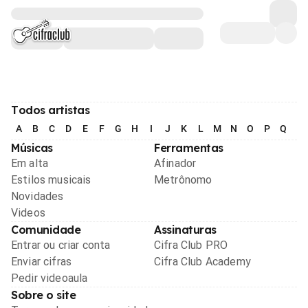
Todos artistas
A
B
C
D
E
F
G
H
I
J
K
L
M
N
O
P
Q
R
Músicas
Ferramentas
Em alta
Afinador
Estilos musicais
Metrônomo
Novidades
Videos
Comunidade
Assinaturas
Entrar ou criar conta
Cifra Club PRO
Enviar cifras
Cifra Club Academy
Pedir videoaula
Sobre o site