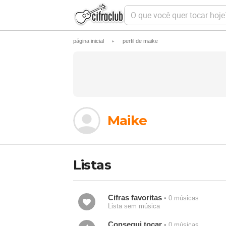
O
q
u
e
página inicial
perfil de maike
►
v
o
c
ê
q
u
e
r
t
Maike
o
c
a
r
h
Listas
o
j
e
?
Cifras favoritas
• 0 músicas
Lista sem música
Consegui tocar
• 0 músicas