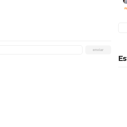
Ak
enviar
Es