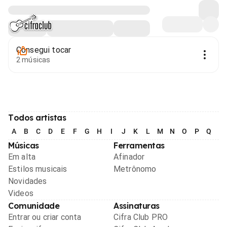
Consegui tocar
2 músicas
Todos artistas
A
B
C
D
E
F
G
H
I
J
K
L
M
N
O
P
Q
R
Músicas
Ferramentas
Em alta
Afinador
Estilos musicais
Metrônomo
Novidades
Videos
Comunidade
Assinaturas
Entrar ou criar conta
Cifra Club PRO