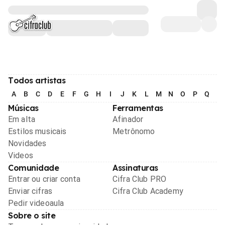
Todos artistas
A
B
C
D
E
F
G
H
I
J
K
L
M
N
O
P
Q
R
Músicas
Ferramentas
Em alta
Afinador
Estilos musicais
Metrônomo
Novidades
Videos
Comunidade
Assinaturas
Entrar ou criar conta
Cifra Club PRO
Enviar cifras
Cifra Club Academy
Pedir videoaula
Sobre o site