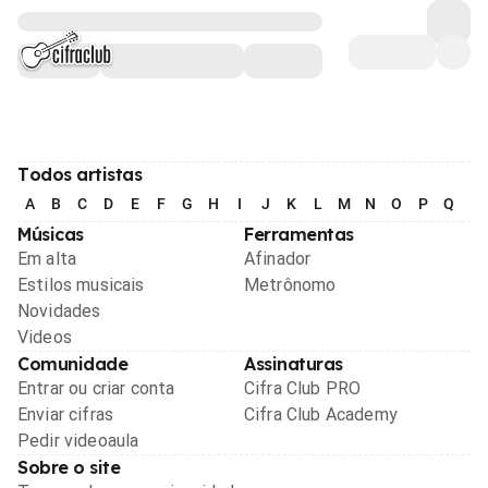
Todos artistas
A
B
C
D
E
F
G
H
I
J
K
L
M
N
O
P
Q
R
Músicas
Ferramentas
Em alta
Afinador
Estilos musicais
Metrônomo
Novidades
Videos
Comunidade
Assinaturas
Entrar ou criar conta
Cifra Club PRO
Enviar cifras
Cifra Club Academy
Pedir videoaula
Sobre o site