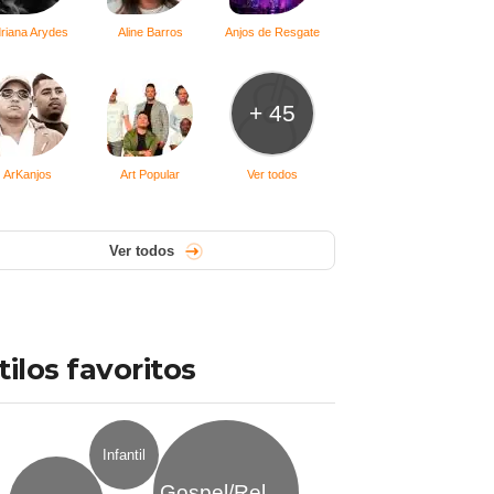
riana Arydes
Aline Barros
Anjos de Resgate
+ 45
ArKanjos
Art Popular
Ver todos
Ver todos
tilos favoritos
Infantil
Gospel/Religioso