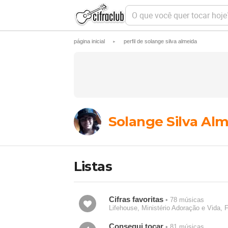
O
q
u
e
página inicial
perfil de solange silva almeida
►
v
o
c
ê
q
u
e
r
t
Solange Silva Al
o
c
a
r
h
Listas
o
j
e
?
Cifras favoritas
• 78 músicas
Lifehouse, Ministério Adoração e Vida, 
Consegui tocar
• 81 músicas