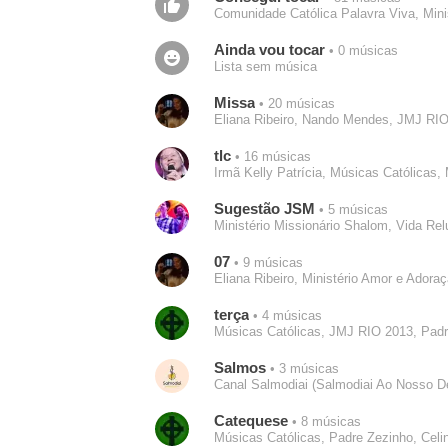
Comunidade Católica Palavra Viva, Mini
Ainda vou tocar
• 0 músicas
Lista sem música
Missa
• 20 músicas
Eliana Ribeiro, Nando Mendes, JMJ RIO
tlc
• 16 músicas
Irmã Kelly Patrícia, Músicas Católicas, 
Sugestão JSM
• 5 músicas
Ministério Missionário Shalom, Vida Rel
07
• 9 músicas
Eliana Ribeiro, Ministério Amor e Adora
terça
• 4 músicas
Músicas Católicas, JMJ RIO 2013, Padr
Salmos
• 3 músicas
Canal Salmodiai (Salmodiai Ao Nosso D
Catequese
• 8 músicas
Músicas Católicas, Padre Zezinho, Celin