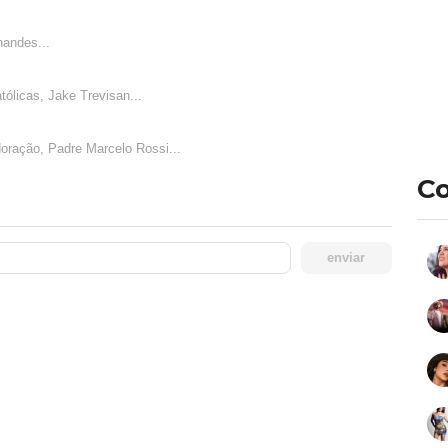
nandes...
ólicas, Jake Trevisan...
doração, Padre Marcelo Rossi...
Co
enviar