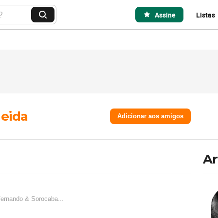
Assine
Listas
B
u
s
c
a
r
meida
Adicionar aos amigos
Ar
Fernando & Sorocaba...