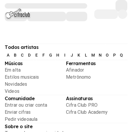
Todos artistas
A
B
C
D
E
F
G
H
I
J
K
L
M
N
O
P
Q
R
Músicas
Ferramentas
Em alta
Afinador
Estilos musicais
Metrônomo
Novidades
Videos
Comunidade
Assinaturas
Entrar ou criar conta
Cifra Club PRO
Enviar cifras
Cifra Club Academy
Pedir videoaula
Sobre o site