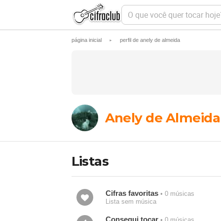
O
q
u
e
página inicial
perfil de anely de almeida
►
v
o
c
ê
q
u
e
r
t
Anely de Almeida
o
c
a
r
h
Listas
o
j
e
?
Cifras favoritas
• 0 músicas
Lista sem música
Consegui tocar
• 0 músicas