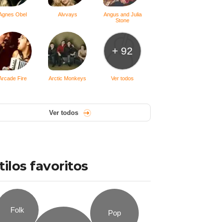
Agnes Obel
Alvvays
Angus and Julia
Stone
+ 92
Arcade Fire
Arctic Monkeys
Ver todos
Ver todos
tilos favoritos
Folk
Pop