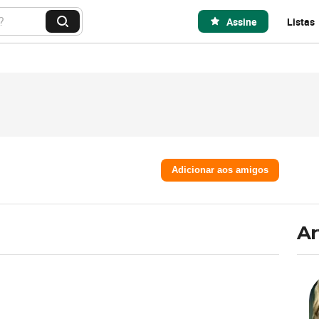
Assine
Listas
B
u
s
c
a
r
Adicionar aos amigos
Ar