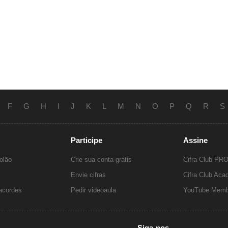
F
G
H
I
J
K
L
M
N
O
P
Q
R
S
Participe
Assine
olão
Crie sua conta grátis
Cifra Club PR
Envie cifras
Cifra Club Ac
 acordes
Pedir videoaula
YouTube Memb
Siga-nos