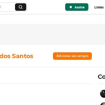
Assine
Listas
B
u
s
c
a
r
 dos Santos
Adicionar aos amigos
Co