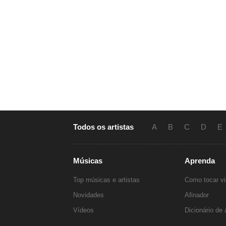
Todos os artistas
A
B
C
D
E
Músicas
Aprenda
Top músicas e artistas
Como tocar vi
Novidades
Afinador
Vídeos
Dicionário de