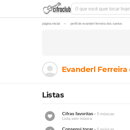
O
q
u
e
página inicial
perfil de evanderl ferreira dos santos
►
v
o
c
ê
q
u
e
r
t
Evanderl Ferreira
o
c
a
r
h
Listas
o
j
e
?
Cifras favoritas
• 0 músicas
Lista sem música
Consegui tocar
• 0 músicas