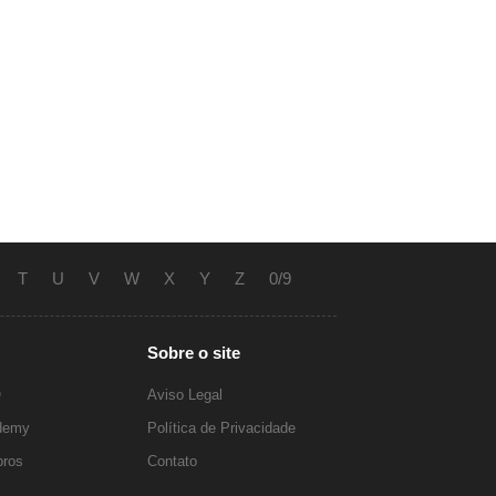
T
U
V
W
X
Y
Z
0/9
Sobre o site
O
Aviso Legal
ademy
Política de Privacidade
ros
Contato