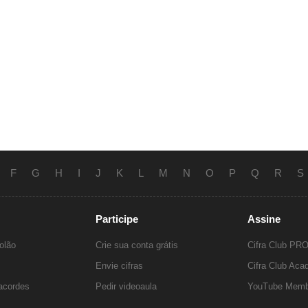
F
G
H
I
J
K
L
M
N
O
P
Q
R
S
Participe
Assine
olão
Crie sua conta grátis
Cifra Club PR
Envie cifras
Cifra Club Ac
 acordes
Pedir videoaula
YouTube Memb