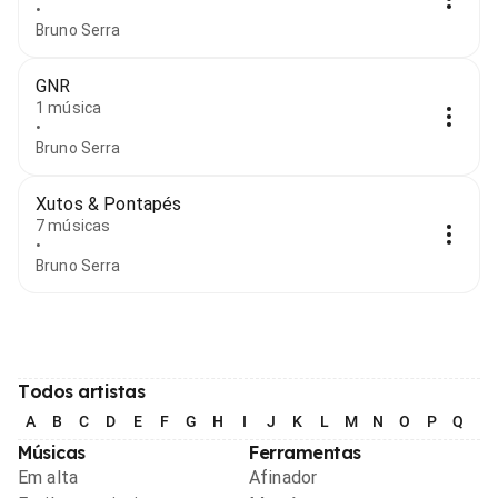
•
Bruno Serra
GNR
1 música
•
Bruno Serra
Xutos & Pontapés
7 músicas
•
Bruno Serra
Todos artistas
A
B
C
D
E
F
G
H
I
J
K
L
M
N
O
P
Q
R
Músicas
Ferramentas
Em alta
Afinador