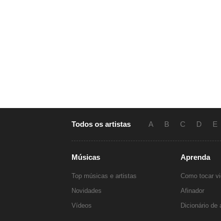
Todos os artistas
A
B
C
D
E
Músicas
Aprenda
Top músicas e artistas
Como tocar vi
Novidades
Afinador
Vídeos
Dicionário de