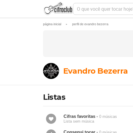
O
q
u
e
página inicial
perfil de evandro bezerra
►
v
o
c
ê
q
u
e
r
t
Evandro Bezerra
o
c
a
r
h
Listas
o
j
e
?
Cifras favoritas
• 0 músicas
Lista sem música
Consegui tocar
• 0 músicas