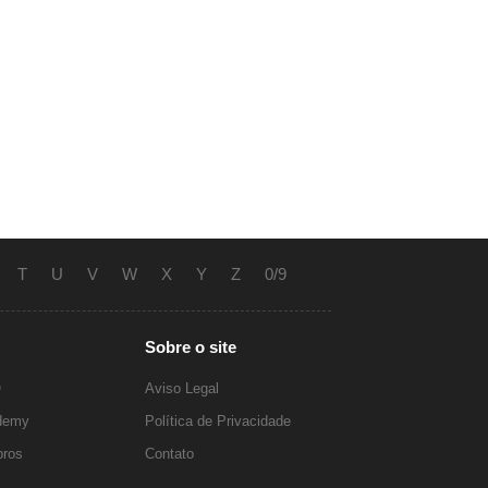
T
U
V
W
X
Y
Z
0/9
Sobre o site
O
Aviso Legal
ademy
Política de Privacidade
ros
Contato