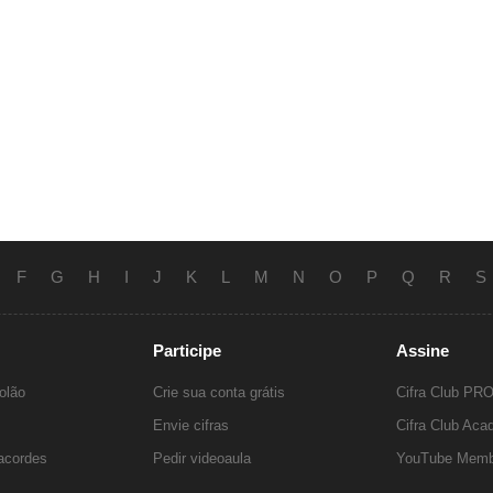
F
G
H
I
J
K
L
M
N
O
P
Q
R
S
Participe
Assine
olão
Crie sua conta grátis
Cifra Club PR
Envie cifras
Cifra Club Ac
 acordes
Pedir videoaula
YouTube Memb