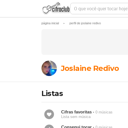
O
q
u
e
página inicial
perfil de joslaine redivo
►
v
o
c
ê
q
u
e
r
t
Joslaine Redivo
o
c
a
r
h
Listas
o
j
e
?
Cifras favoritas
• 0 músicas
Lista sem música
Consegui tocar
• 0 músicas