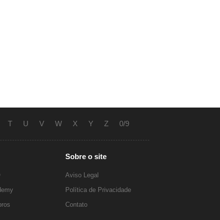
T
U
V
W
X
Y
Z
0/9
Sobre o site
O
Aviso Legal
ademy
Política de Privacidade
ros
Contato