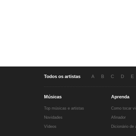
Todos os artistas
A
B
C
D
E
Músicas
Aprenda
Top músicas e artistas
Como tocar vi
Novidades
Afinador
Vídeos
Dicionário de