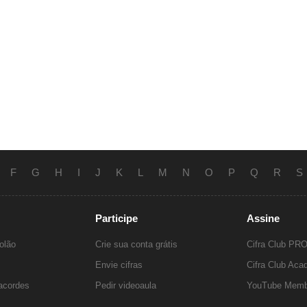
F
G
H
I
J
K
L
M
N
O
P
Q
R
S
Participe
Assine
olão
Crie sua conta grátis
Cifra Club PR
Envie cifras
Cifra Club Ac
 acordes
Pedir videoaula
YouTube Memb