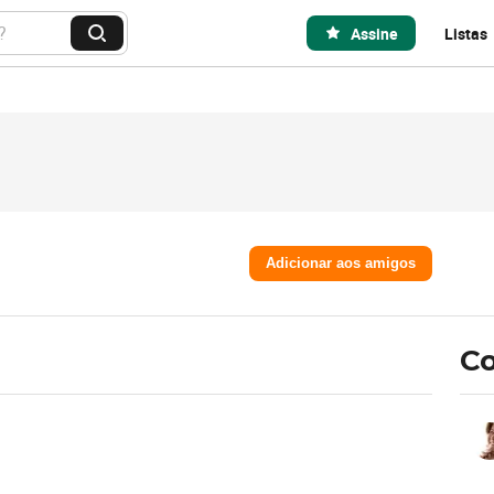
Assine
Listas
B
u
s
c
a
r
Adicionar aos amigos
Co