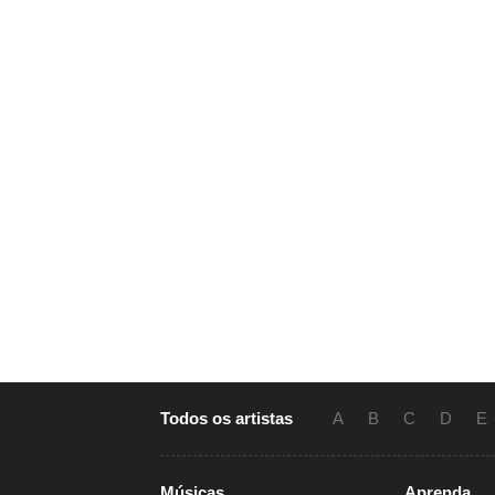
Todos os artistas
A
B
C
D
E
Músicas
Aprenda