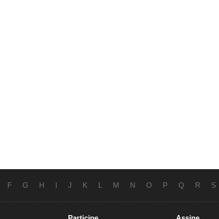
F
G
H
I
J
K
L
M
N
O
P
Q
R
S
Participe
Assine