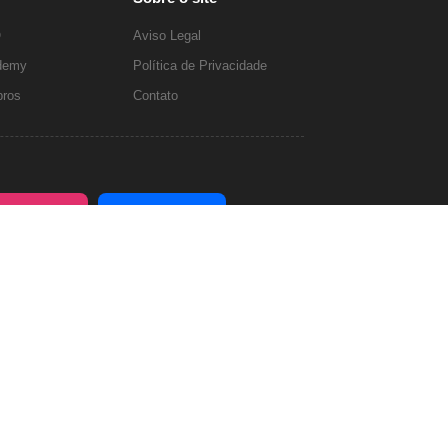
O
Aviso Legal
ademy
Política de Privacidade
ros
Contato
S
S
Instagram
Facebook
OK
i
i
S
S
X
Blog
g
g
i
i
a
a
g
g
-
-
V
Inglês
a
a
n
n
e
-
-
r