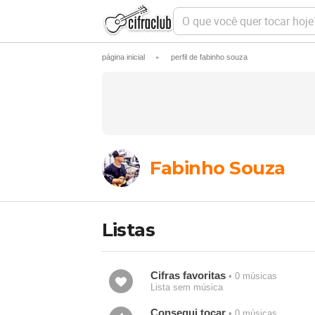
O
q
u
e
página inicial
perfil de fabinho souza
►
v
o
c
ê
q
u
e
r
t
Fabinho Souza
o
c
a
r
h
Listas
o
j
e
?
Cifras favoritas
• 0 músicas
Lista sem música
Consegui tocar
• 0 músicas