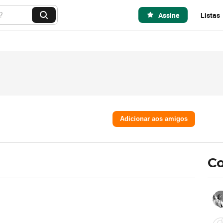
Assine
Listas
B
u
s
c
a
r
Adicionar aos amigos
Co