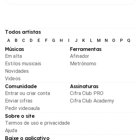
Todos artistas
A
B
C
D
E
F
G
H
I
J
K
L
M
N
O
P
Q
R
Músicas
Ferramentas
Em alta
Afinador
Estilos musicais
Metrônomo
Novidades
Videos
Comunidade
Assinaturas
Entrar ou criar conta
Cifra Club PRO
Enviar cifras
Cifra Club Academy
Pedir videoaula
Sobre o site
Termos de uso e privacidade
Ajuda
Baixe o aplicativo