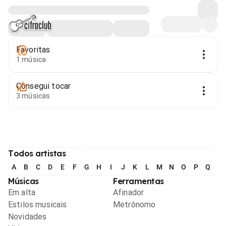
Favoritas
1 música
Consegui tocar
3 músicas
Todos artistas
A
B
C
D
E
F
G
H
I
J
K
L
M
N
O
P
Q
R
Músicas
Ferramentas
Em alta
Afinador
Estilos musicais
Metrônomo
Novidades