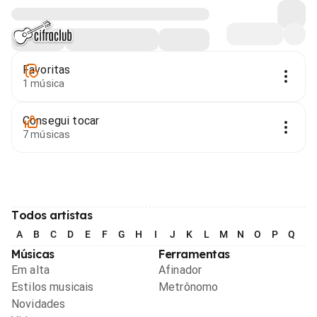
Favoritas
1 música
Consegui tocar
7 músicas
Todos artistas
A
B
C
D
E
F
G
H
I
J
K
L
M
N
O
P
Q
R
Músicas
Ferramentas
Em alta
Afinador
Estilos musicais
Metrônomo
Novidades