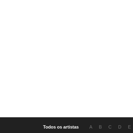
Todos os artistas
A
B
C
D
E