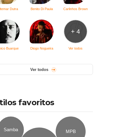
ltemar Dutra
Benito Di Paula
Carlinhos Brown
+ 4
hico Buarque
Diogo Nogueira
Ver todos
Ver todos
tilos favoritos
Samba
MPB