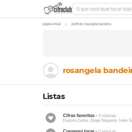
O
q
u
e
página inicial
perfil de rosangela bandeira
►
v
o
c
ê
q
u
e
r
t
rosangela bandei
o
c
a
r
h
Listas
o
j
e
?
Cifras favoritas
• 4 músicas
Erasmo Carlos, Diogo Nogueira, Ivete Sa
Consegui tocar
• 0 músicas