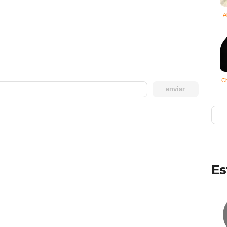
A
C
enviar
Es