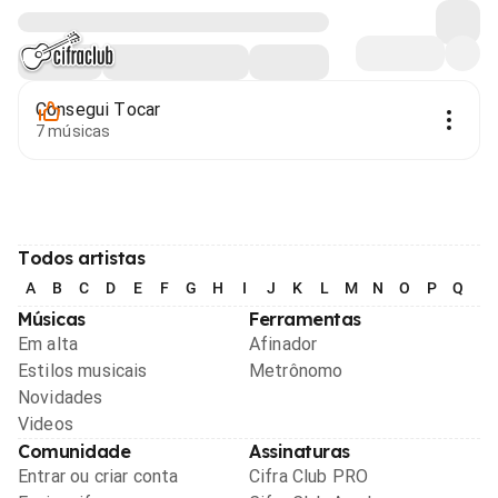
Consegui Tocar
7 músicas
Todos artistas
A
B
C
D
E
F
G
H
I
J
K
L
M
N
O
P
Q
R
Músicas
Ferramentas
Em alta
Afinador
Estilos musicais
Metrônomo
Novidades
Videos
Comunidade
Assinaturas
Entrar ou criar conta
Cifra Club PRO