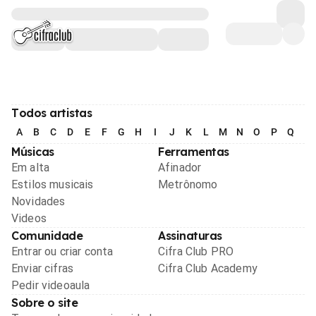
Todos artistas
A
B
C
D
E
F
G
H
I
J
K
L
M
N
O
P
Q
R
Músicas
Ferramentas
Em alta
Afinador
Estilos musicais
Metrônomo
Novidades
Videos
Comunidade
Assinaturas
Entrar ou criar conta
Cifra Club PRO
Enviar cifras
Cifra Club Academy
Pedir videoaula
Sobre o site