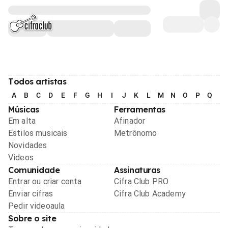
Todos artistas
A
B
C
D
E
F
G
H
I
J
K
L
M
N
O
P
Q
R
Músicas
Ferramentas
Em alta
Afinador
Estilos musicais
Metrônomo
Novidades
Videos
Comunidade
Assinaturas
Entrar ou criar conta
Cifra Club PRO
Enviar cifras
Cifra Club Academy
Pedir videoaula
Sobre o site