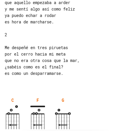
que aquello empezaba a arder

y me sentí algo así como feliz

ya puedo echar a rodar

es hora de marcharse.

2

Me despeñé en tres piruetas

por el cerro hacia mi meta

que no era otra cosa que la mar,

¿sabéis como es el final?

es como un desparramarse.

C
F
G