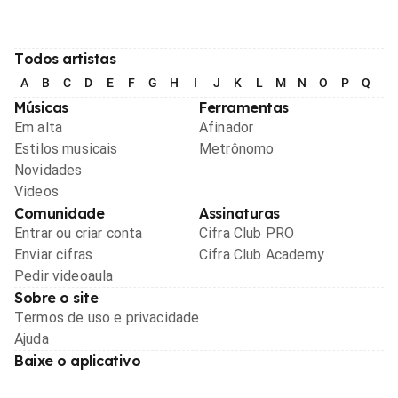
Todos artistas
A
B
C
D
E
F
G
H
I
J
K
L
M
N
O
P
Q
R
Músicas
Ferramentas
Em alta
Afinador
Estilos musicais
Metrônomo
Novidades
Videos
Comunidade
Assinaturas
Entrar ou criar conta
Cifra Club PRO
Enviar cifras
Cifra Club Academy
Pedir videoaula
Sobre o site
Termos de uso e privacidade
Ajuda
Baixe o aplicativo