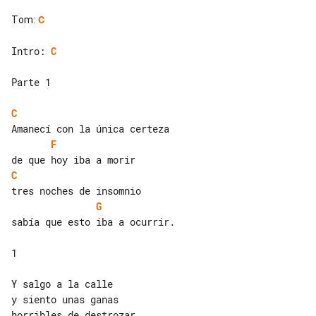
Tom
:
C
Intro: 
C
Parte 1

C
F
C
G
sabía que esto iba a ocurrir.

1

Y salgo a la calle

y siento unas ganas

horribles de destrozar
