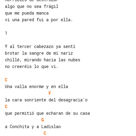
algo que no sea frágil

que me pueda manca

vi una pared fui a por ella.

1

Y al tercer cabezazo ya sentí

brotar la sangre de mi nariz

chillé, mirando hacia las nubes

no creeréis lo que vi.

C
F
C
G
C