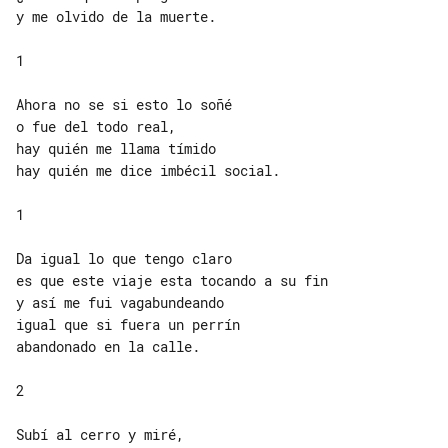
y me olvido de la muerte.

1

Ahora no se si esto lo soñé

o fue del todo real,

hay quién me llama tímido

hay quién me dice imbécil social.

1

Da igual lo que tengo claro

es que este viaje esta tocando a su fin

y así me fui vagabundeando

igual que si fuera un perrín

abandonado en la calle.

2

Subí al cerro y miré,
