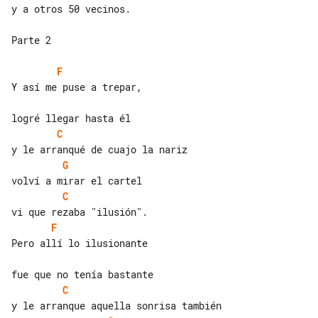
y a otros 50 vecinos.

Parte 2

F
Y así me puse a trepar,

C
G
C
F
Pero allí lo ilusionante

C