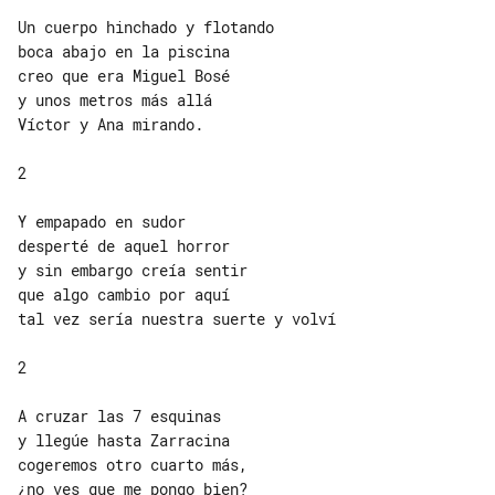
Un cuerpo hinchado y flotando

boca abajo en la piscina

creo que era Miguel Bosé

y unos metros más allá

Víctor y Ana mirando.

2

Y empapado en sudor

desperté de aquel horror

y sin embargo creía sentir

que algo cambio por aquí

tal vez sería nuestra suerte y volví

2

A cruzar las 7 esquinas

y llegúe hasta Zarracina

cogeremos otro cuarto más,

¿no ves que me pongo bien?
