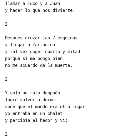
llamar a Luco y a Juan

y hacer lo que nos divierte.

2

Después cruzar las 7 esquinas

y llegar a Zarracina

y tal vez coger cuarto y mitad

porque si me pongo bien

no me acuerdo de la muerte.

2

Y solo un rato después

logré volver a dormir

soñé que el mundo era otro lugar

yo entraba en un chalet

y percibía el hedor y vi;

2
