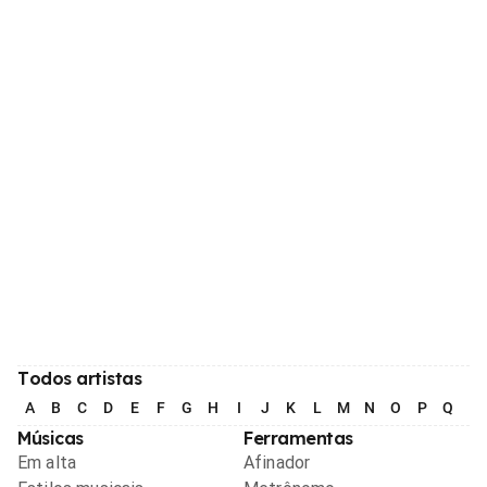
Todos artistas
A
B
C
D
E
F
G
H
I
J
K
L
M
N
O
P
Q
R
Músicas
Ferramentas
Em alta
Afinador