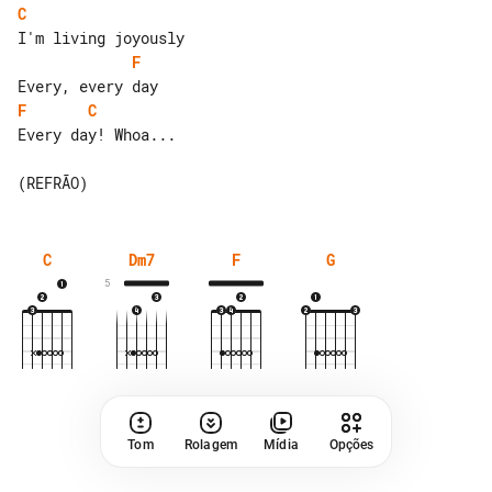
C
F
F
C
Every day! Whoa...

C
Dm7
F
G
5
Tom
Rolagem
Mídia
Opções