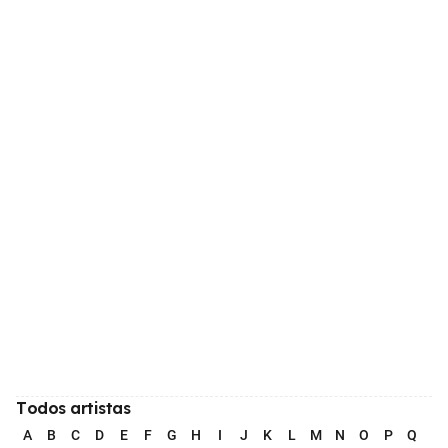
Todos artistas
A
B
C
D
E
F
G
H
I
J
K
L
M
N
O
P
Q
R