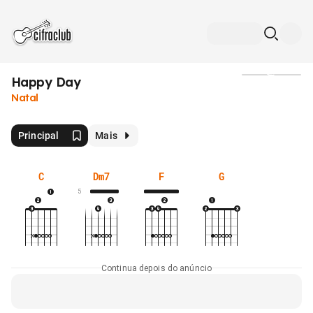
Happy Day
Mídia
Natal
Principal
Mais
C
Dm7
F
G
5
Continua depois do anúncio