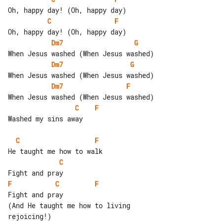
C
F
Dm7
G
Dm7
G
Dm7
F
C
F
Washed my sins away

C
F
C
F
C
F
Fight and pray

(And He taught me how to living 
