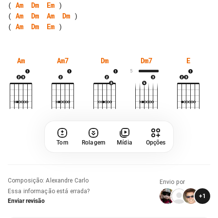
( 
Am
Dm
Em
( 
Am
Dm
Am
Dm
( 
Am
Dm
Em
Am
Am7
Dm
Dm7
E
5
Tom
Rolagem
Mídia
Opções
Composição
:
Alexandre Carlo
Envio por
Essa informação está errada?
+
1
Enviar revisão