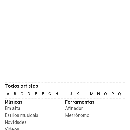
Todos artistas
A
B
C
D
E
F
G
H
I
J
K
L
M
N
O
P
Q
R
Músicas
Ferramentas
Em alta
Afinador
Estilos musicais
Metrônomo
Novidades
Videos