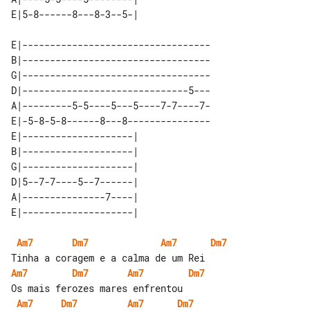
E|----------------------------------

B|----------------------------------

G|----------------------------------

D|------------------------------5---

A|---------5-5----5---5----7-7----7-

E|-5-8-5-8------8---8---------------

E|--------------------| 

B|--------------------| 

G|--------------------| 

D|5--7-7----5--7------| 

A|---------------7----| 

Am7
Dm7
Am7
Dm7
Am7
Dm7
Am7
Dm7
Am7
Dm7
Am7
Dm7