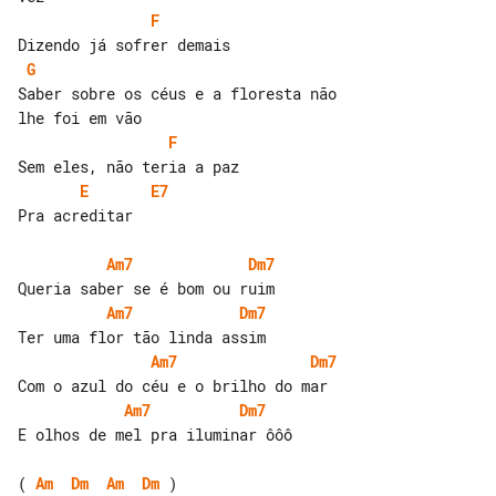
F
G
Saber sobre os céus e a floresta não 

F
E
E7
Pra acreditar

Am7
Dm7
Am7
Dm7
Am7
Dm7
Am7
Dm7
E olhos de mel pra iluminar ôôô

( 
Am
Dm
Am
Dm