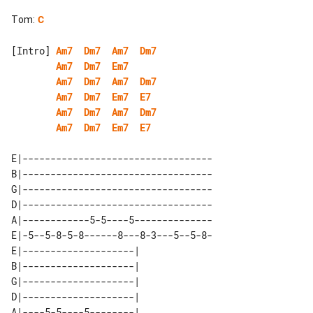
Tom
:
C
[Intro] 
Am7
Dm7
Am7
Dm7
Am7
Dm7
Em7
Am7
Dm7
Am7
Dm7
Am7
Dm7
Em7
E7
Am7
Dm7
Am7
Dm7
Am7
Dm7
Em7
E7
E|----------------------------------

B|----------------------------------

G|----------------------------------

D|----------------------------------

A|------------5-5----5--------------

E|-5--5-8-5-8------8---8-3---5--5-8-

E|--------------------| 

B|--------------------| 

G|--------------------| 

D|--------------------| 

A|----5-5----5--------| 
