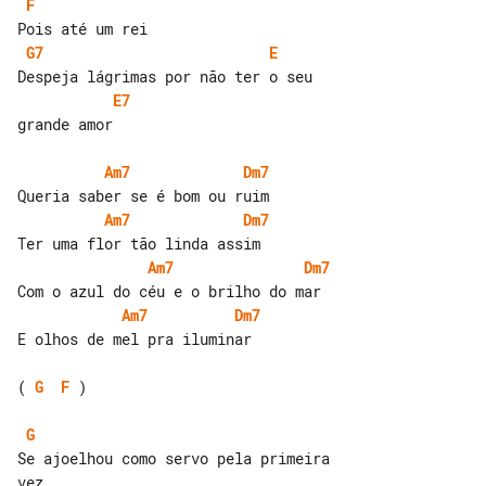
F
G7
E
E7
grande amor

Am7
Dm7
Am7
Dm7
Am7
Dm7
Am7
Dm7
E olhos de mel pra iluminar

( 
G
F
 )

G
Se ajoelhou como servo pela primeira 
