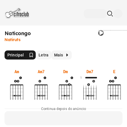
Naticongo
Natiruts
Principal
Letra
Mais
Am
Am7
Dm
Dm7
E
5
Continua depois do anúncio