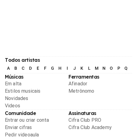
Todos artistas
A
B
C
D
E
F
G
H
I
J
K
L
M
N
O
P
Q
R
Músicas
Ferramentas
Em alta
Afinador
Estilos musicais
Metrônomo
Novidades
Videos
Comunidade
Assinaturas
Entrar ou criar conta
Cifra Club PRO
Enviar cifras
Cifra Club Academy
Pedir videoaula