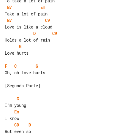
B7
Em
B7
C9
D
C9
G
Love hurts

F
C
G
Oh, oh love hurts

[Segunda Parte]

G
Em
C9
D
But even so
