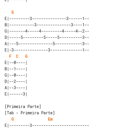
G
E|---------3---------------3------1--

B|-----------3---------------3----1--

G|-------4-----4---------4-----4--2--

D|-----5---------5-----5----------3--

A|---5---------------5------------3--

E|-3---------------3--------------1--

F
C
G
E|--0----| 

B|--1----| 

G|--0----| 

D|--2----| 

A|--3----| 

[Tab - Primeira Parte]

G
Em
E|---------3-------------------------
