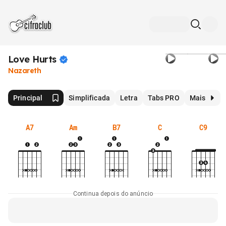
Love
Hurts
Nazareth
Principal
Simplificada
Letra
Tabs PRO
Mais
A7
Am
B7
C
C9
Continua depois do anúncio