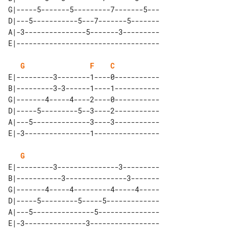
G|-----5-------5---------7-------5---

D|---5-----------5---7-------5-------

A|-3---------------5-------3---------

G
F
C
E|---------3--------1----0-----------

B|---------3-3------1----1-----------

G|-------4-----4----2----0-----------

D|-----5---------5--3----2-----------

A|---5--------------3----3-----------

G
E|---------3---------------3---------

B|-----------3---------------3-------

G|-------4-----4---------4-----4-----

D|-----5---------5-----5-------------

A|---5---------------5---------------
