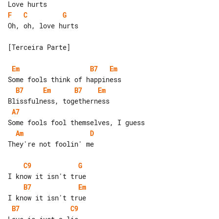
F
C
G
Oh, oh, love hurts

[Terceira Parte]

Em
B7
Em
B7
Em
B7
Em
A7
Am
D
They're not foolin' me

C9
G
B7
Em
B7
C9