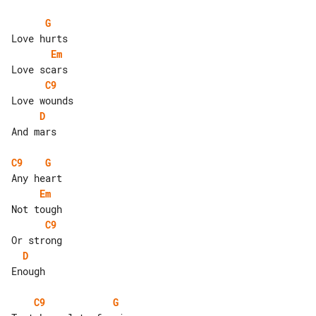
G
Em
C9
D
And mars

C9
G
Em
C9
D
Enough

C9
G