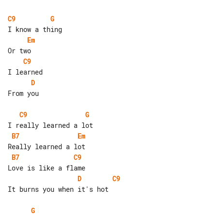
C9
G
Em
C9
D
From you

C9
G
B7
Em
B7
C9
D
C9
It burns you when it's hot

G