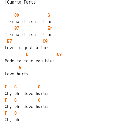
[Quarta Parte]

C9
G
B7
Em
B7
C9
D
C9
G
Love hurts

F
C
G
F
C
G
F
C