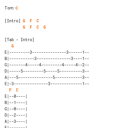
Tom
:
C
[Intro] 
G
F
C
G
F
C
G
[Tab - Intro]

G
E|---------3---------------3------1--

B|-----------3---------------3----1--

G|-------4-----4---------4-----4--2--

D|-----5---------5-----5----------3--

A|---5---------------5------------3--

E|-3---------------3--------------1--

F
C
E|--0----| 

B|--1----| 

G|--0----| 

D|--2----| 

A|--3----| 
