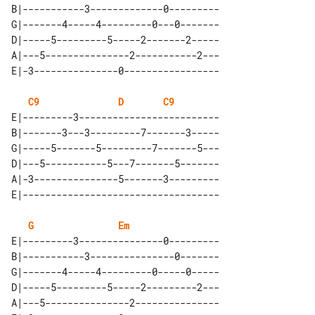
B|-----------3-------------0---------

G|-------4-----4---------0---0-------

D|-----5---------5-----2-------2-----

A|---5---------------2-----------2---

C9
D
C9
E|---------3-------------------------

B|-------3---3---------7-------3-----

G|-----5-------5---------7-------5---

D|---5-----------5---7-------5-------

A|-3---------------5-------3---------

G
Em
E|---------3---------------0---------

B|-----------3---------------0-------

G|-------4-----4---------0-----0-----

D|-----5---------5-----2---------2---

A|---5---------------2---------------
