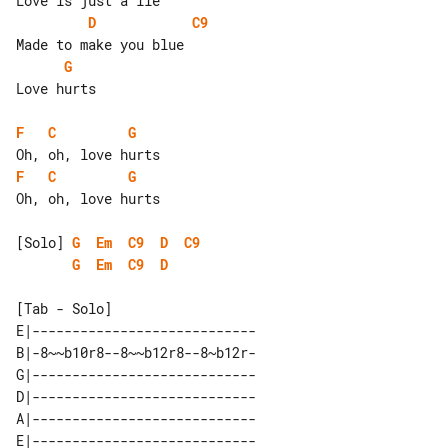
D
C9
G
Love hurts

F
C
G
F
C
G
Oh, oh, love hurts

[Solo] 
G
Em
C9
D
C9
G
Em
C9
D
[Tab - Solo]

E|----------------------------

B|-8~~b10r8--8~~b12r8--8~b12r-

G|----------------------------

D|----------------------------

A|----------------------------

E|----------------------------
