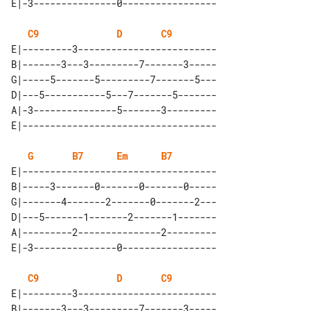
C9
D
C9
E|---------3-------------------------

B|-------3---3---------7-------3-----

G|-----5-------5---------7-------5---

D|---5-----------5---7-------5-------

A|-3---------------5-------3---------

G
B7
Em
B7
E|-----------------------------------

B|-----3-------0-------0-------0-----

G|-------4-------2-------0-------2---

D|---5-------1-------2-------1-------

A|---------2---------------2---------

C9
D
C9
E|---------3-------------------------

B|-------3---3---------7-------3-----
