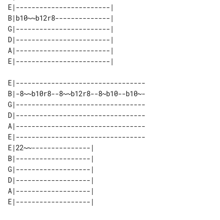
E|------------------------| 

B|b10~~b12r8--------------| 

G|------------------------| 

D|------------------------| 

A|------------------------| 

E|---------------------------------

B|-8~~b10r8--8~~b12r8--8~b10--b10~-

G|---------------------------------

D|---------------------------------

A|---------------------------------

E|---------------------------------

E|22~~---------------| 

B|-------------------| 

G|-------------------| 

D|-------------------| 

A|-------------------| 
