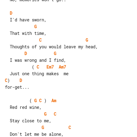
D
G
C
G
D
G
           ( 
C
Em7
Am7
C
)    
D
for-get...

          ( 
G
C
 )  
Am
G
C
G
C