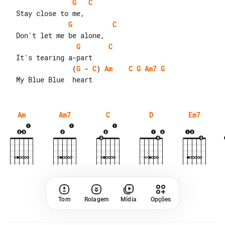
G
C
G
C
G
C
                (
G
 - 
C
) 
Am
C
G
Am7
G
Am
Am7
C
D
Em7
Tom
Rolagem
Mídia
Opções