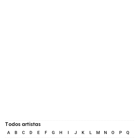
Todos artistas
A
B
C
D
E
F
G
H
I
J
K
L
M
N
O
P
Q
R