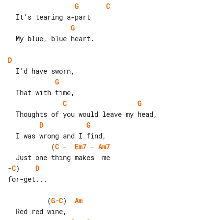
G
C
G
  My blue, blue heart.

D
G
C
G
D
G
           (
C
 -  
Em7
 - 
Am7
-
C
)    
D
for-get...

          (
G-C
)  
Am