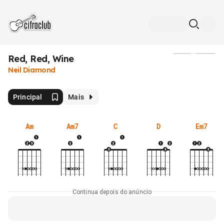
Red, Red, Wine
Mídia
Neil Diamond
Principal
Mais
Am
Am7
C
D
Em7
Continua depois do anúncio