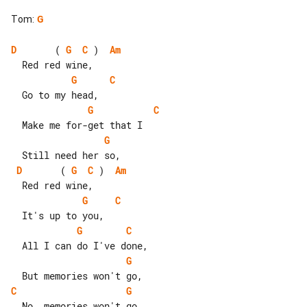
Tom
:
G
D
       ( 
G
C
 )  
Am
G
C
G
C
G
D
       ( 
G
C
 )  
Am
G
C
G
C
G
C
G
  No, memories won't go..
