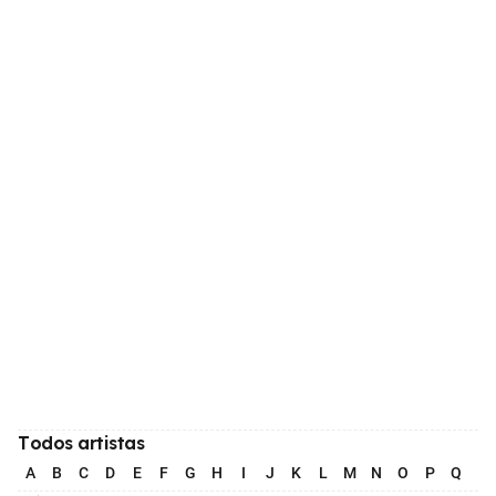
Todos artistas
A
B
C
D
E
F
G
H
I
J
K
L
M
N
O
P
Q
R