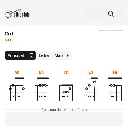
Cat
Mídia
NELL
Principal
Letra
Mais
Ab
Bb
Cm
Eb
Fm
3
Continua depois do anúncio