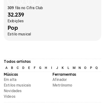
309
fãs no Cifra Club
32.239
Exibições
Pop
Estilo musical
Todos artistas
A
B
C
D
E
F
G
H
I
J
K
L
M
N
O
P
Q
R
Músicas
Ferramentas
Em alta
Afinador
Estilos musicais
Metrônomo
Novidades
Videos