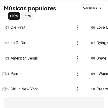
Músicas populares
Ver mais
Cifra
Letra
Die First
Love L
01
06
​La Di Die
Dying 
02
07
American Jesus
Grave
03
08
Pain
I Wann
04
09
Girl In New York
Pretty
05
10