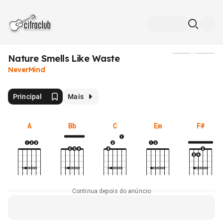
Nature Smells Like Waste
Mídia
NeverMind
Principal
Mais
A
Bb
C
Em
F#
Continua depois do anúncio