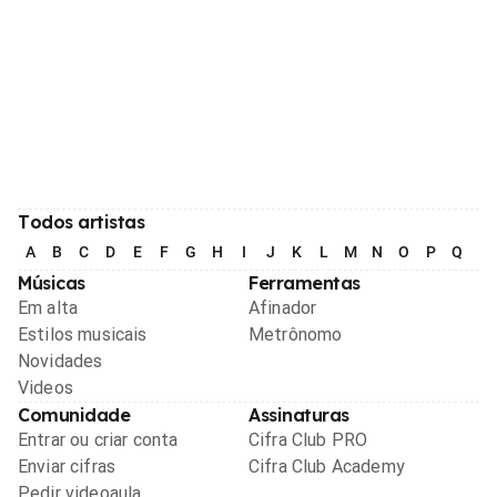
Todos artistas
A
B
C
D
E
F
G
H
I
J
K
L
M
N
O
P
Q
R
Músicas
Ferramentas
Em alta
Afinador
Estilos musicais
Metrônomo
Novidades
Videos
Comunidade
Assinaturas
Entrar ou criar conta
Cifra Club PRO
Enviar cifras
Cifra Club Academy
Pedir videoaula