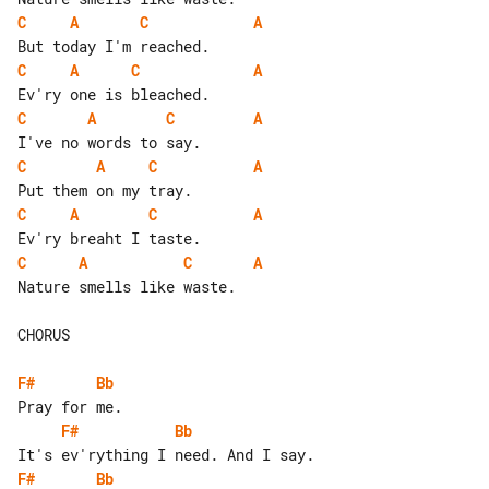
C
A
C
A
C
A
C
A
C
A
C
A
C
A
C
A
C
A
C
A
C
A
C
A
Nature smells like waste.

CHORUS

F#
Bb
F#
Bb
F#
Bb