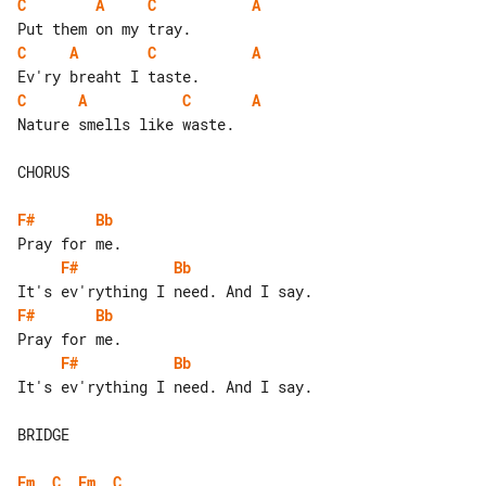
C
A
C
A
C
A
C
A
C
A
C
A
Nature smells like waste.

CHORUS

F#
Bb
F#
Bb
F#
Bb
F#
Bb
It's ev'rything I need. And I say.

BRIDGE

Em
C
Em
C