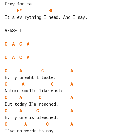
F#
Bb
It's ev'rything I need. And I say.

VERSE II

C
A
C
A
C
A
C
A
C
A
C
A
C
A
C
A
C
A
C
A
C
A
C
A
C
A
C
A