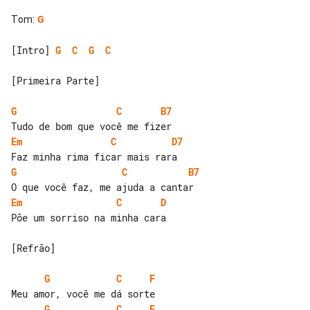
Tom
:
G
[Intro] 
G
C
G
C
[Primeira Parte]

G
C
B7
Em
C
D7
G
C
B7
Em
C
D
Põe um sorriso na minha cara

[Refrão]

G
C
F
G
C
F