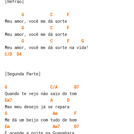
[Refrão]

G
C
F
G
C
F
G
C
F
G
C/D
D4
[Segunda Parte]

G
C/A
B7
Em7
A
D
G
Am
F
Em
Am7
D7
E acende a noite na Guanabara
