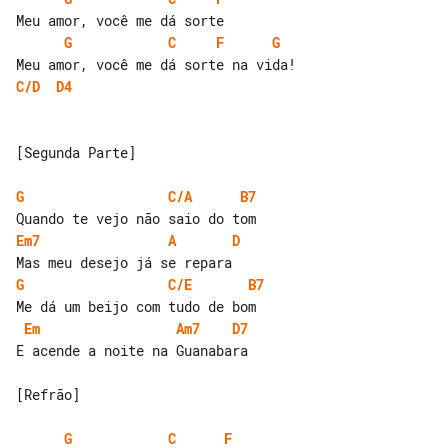
G
C
F
G
C/D
D4
[Segunda Parte]

G
C/A
B7
Em7
A
D
G
C/E
B7
Em
Am7
D7
E acende a noite na Guanabara

[Refrão]

G
C
F