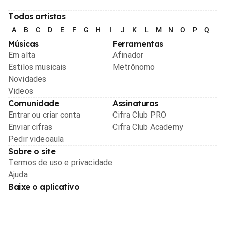
Todos artistas
A
B
C
D
E
F
G
H
I
J
K
L
M
N
O
P
Q
R
Músicas
Ferramentas
Em alta
Afinador
Estilos musicais
Metrônomo
Novidades
Videos
Comunidade
Assinaturas
Entrar ou criar conta
Cifra Club PRO
Enviar cifras
Cifra Club Academy
Pedir videoaula
Sobre o site
Termos de uso e privacidade
Ajuda
Baixe o aplicativo