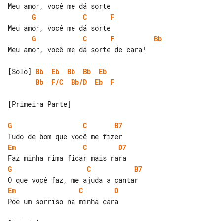
G
C
F
G
C
F
Bb
Meu amor, você me dá sorte de cara!

[Solo] 
Bb
Eb
Bb
Bb
Eb
Bb
F/C
Bb/D
Eb
F
[Primeira Parte]

G
C
B7
Em
C
D7
G
C
B7
Em
C
D
Põe um sorriso na minha cara
