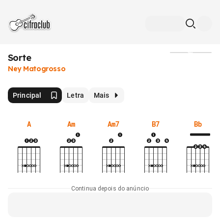
Sorte
Mídia
Ney Matogrosso
Principal
Letra
Mais
A
Am
Am7
B7
Bb
Continua depois do anúncio