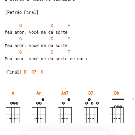
[Refrão Final]

G
C
F
G
C
F
G
C
F
Meu amor, você me dá sorte de cara!

[Final] 
D
D7
G
A
Am
Am7
B7
Bb
3