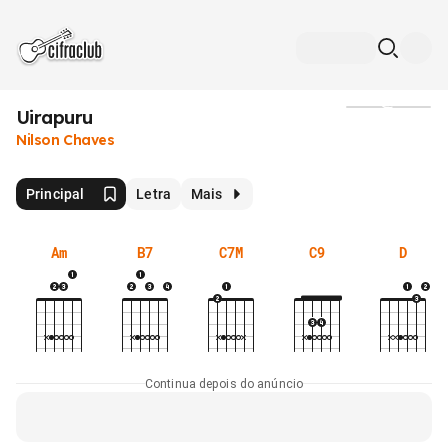
Uirapuru
Mídia
Nilson Chaves
Principal
Letra
Mais
Am
B7
C7M
C9
D
Continua depois do anúncio