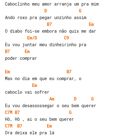
D
G
B7
Em
Em/D
C9
B7
Em
poder comprar

Em
B7
Em
Am
D
G
C7M
B7
G
C7M
B7
Em