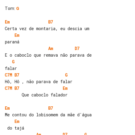
Tom
:
G
Em
B7
Em
Am
D7
G
C7M
B7
G
C7M
B7
Em
       Que caboclo falador

Em
B7
Em
Am
D7
G