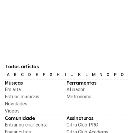
Todos artistas
A
B
C
D
E
F
G
H
I
J
K
L
M
N
O
P
Q
R
Músicas
Ferramentas
Em alta
Afinador
Estilos musicais
Metrônomo
Novidades
Videos
Comunidade
Assinaturas
Entrar ou criar conta
Cifra Club PRO
Enviar cifras
Cifra Club Academy