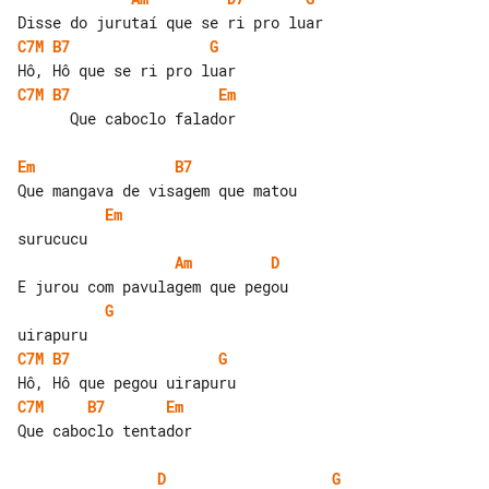
C7M
B7
G
C7M
B7
Em
      Que caboclo falador

Em
B7
Em
Am
D
G
C7M
B7
G
C7M
B7
Em
Que caboclo tentador

D
G