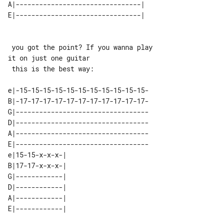
A|--------------------------------| 

 you got the point? If you wanna play 

it on just one guitar

 this is the best way:

e|-15-15-15-15-15-15-15-15-15-15-15-

B|-17-17-17-17-17-17-17-17-17-17-17-

G|----------------------------------

D|----------------------------------

A|----------------------------------

E|----------------------------------

e|15-15-x-x-x-| 

B|17-17-x-x-x-| 

G|------------| 

D|------------| 

A|------------| 
