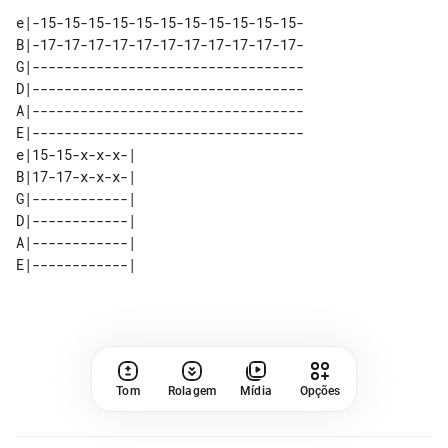
e|-15-15-15-15-15-15-15-15-15-15-15-

B|-17-17-17-17-17-17-17-17-17-17-17-

G|----------------------------------

D|----------------------------------

A|----------------------------------

E|----------------------------------

e|15-15-x-x-x-| 

B|17-17-x-x-x-| 

G|------------| 

D|------------| 

A|------------| 

Tom
Rolagem
Mídia
Opções