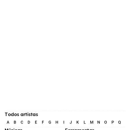
Todos artistas
A
B
C
D
E
F
G
H
I
J
K
L
M
N
O
P
Q
R