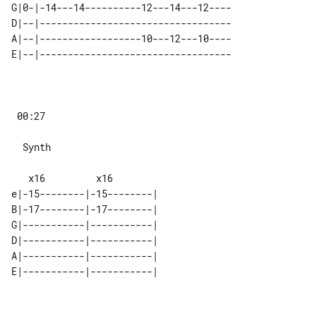
G|0-|-14---14----------12---14---12----

D|--|----------------------------------

A|--|------------------10---12---10----

 00:27

  Synth

e|-15--------|-15--------| 

B|-17--------|-17--------| 

G|-----------|-----------| 

D|-----------|-----------| 

A|-----------|-----------| 
