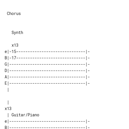
 Chorus

   Synth

e|-15------------------------------|-

B|-17------------------------------|-

G|---------------------------------|-

D|---------------------------------|-

A|---------------------------------|-

E|---------------------------------|-

 |                                   

x13

e|---------------------------------|-

B|---------------------------------|-
