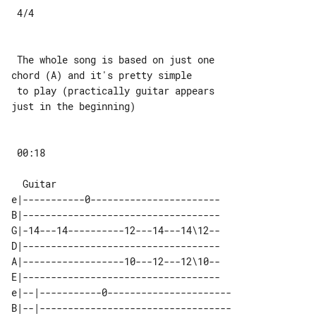
 4/4

 The whole song is based on just one 

chord (A) and it's pretty simple

 to play (practically guitar appears 

just in the beginning)

 00:18

e|-----------0-----------------------

B|-----------------------------------

G|-14---14----------12---14---14\12--

D|-----------------------------------

A|------------------10---12---12\10--

E|-----------------------------------

e|--|-----------0----------------------

B|--|----------------------------------
