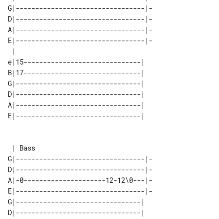
G|---------------------------------|-

D|---------------------------------|-

A|---------------------------------|-

E|---------------------------------|-

 |                                   

e|15------------------------------| 

B|17------------------------------| 

G|--------------------------------| 

D|--------------------------------| 

A|--------------------------------| 

E|--------------------------------| 

 | Bass

G|---------------------------------|-

D|---------------------------------|-

A|-0---------------------12-12\0---|-

E|---------------------------------|-

G|--------------------------------| 

D|--------------------------------| 
