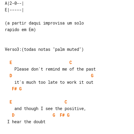
A|2-0--|  

(a partir daqui improvisa um solo 

rapido em Em)

Verso3:(todas notas "palm muted")

E
C
D
G
F#
G
E
C
D
G
F#
G
 I hear the doubt
