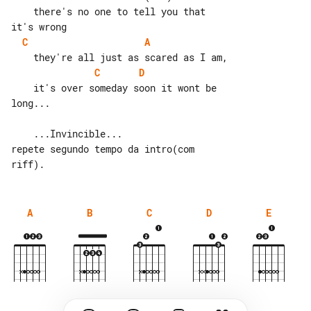
    there's no one to tell you that 

C
A
C
D
    it's over someday soon it wont be 

long...

    ...Invincible...

repete segundo tempo da intro(com 

A
B
C
D
E