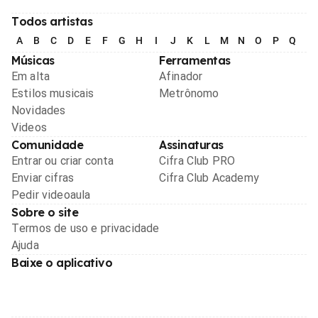
Todos artistas
A
B
C
D
E
F
G
H
I
J
K
L
M
N
O
P
Q
R
Músicas
Ferramentas
Em alta
Afinador
Estilos musicais
Metrônomo
Novidades
Videos
Comunidade
Assinaturas
Entrar ou criar conta
Cifra Club PRO
Enviar cifras
Cifra Club Academy
Pedir videoaula
Sobre o site
Termos de uso e privacidade
Ajuda
Baixe o aplicativo