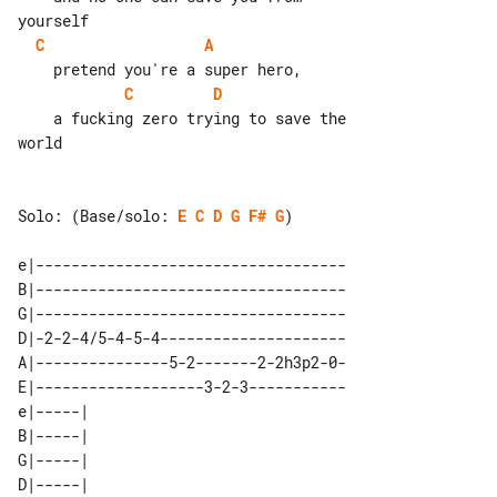
C
A
C
D
    a fucking zero trying to save the 

world

Solo: (Base/solo: 
E
C
D
G
F#
G
)

e|-----------------------------------

B|-----------------------------------

G|-----------------------------------

D|-2-2-4/5-4-5-4---------------------

A|---------------5-2-------2-2h3p2-0-

E|-------------------3-2-3-----------

e|-----|  

B|-----|  

G|-----|  

D|-----|  
