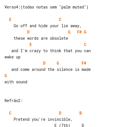
Verso4:(todas notas sem "palm muted")

E
C
D
G
F#
G
E
C
   and I'm crazy to think that you can 

D
G
F#
G
with sound

Refrão2:

C
D
B
    Pretend you're invincible,

                      E (7th)     D
