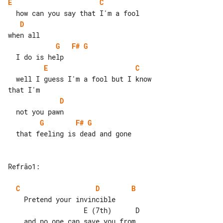
E
C
D
G
F#
G
E
C
  well I guess I'm a fool but I know 

D
G
F#
G
  that feeling is dead and gone

Refrão1:

C
D
B
    Pretend your invincible

                   E (7th)      D

    and no one can save you from 
