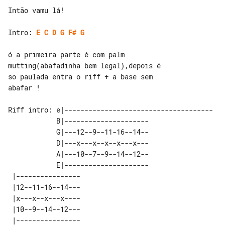
Intão vamu lá!

Intro: 
E
C
D
G
F#
G
ó a primeira parte é com palm 

mutting(abafadinha bem legal),depois é 

so paulada entra o riff + a base sem 

abafar !

Riff intro: e|------------------------------------- 

            B|---------------------

            G|---12--9--11-16--14--

            D|---x---x--x--x---x---

            A|---10--7--9--14--12--

            E|---------------------

 |----------------  

 |12--11-16--14---  

 |x---x--x---x----  

 |10--9--14--12---  
