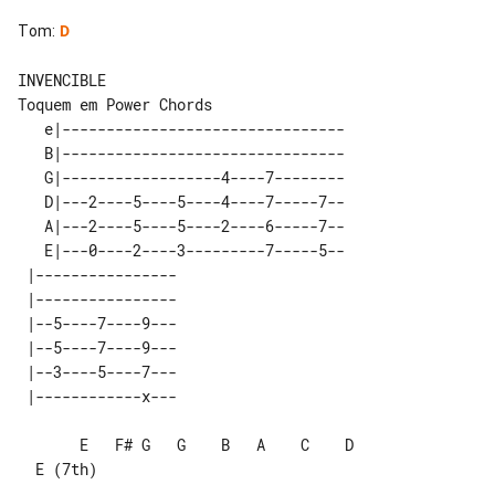
Tom
:
D
Toquem em Power Chords 

   e|--------------------------------

   B|--------------------------------

   G|------------------4----7--------

   D|---2----5----5----4----7-----7--

   A|---2----5----5----2----6-----7--

   E|---0----2----3---------7-----5--

 |----------------  

 |----------------  

 |--5----7----9---  

 |--5----7----9---  

 |--3----5----7---  

       E   F# G   G    B   A    C    D 

  E (7th)
