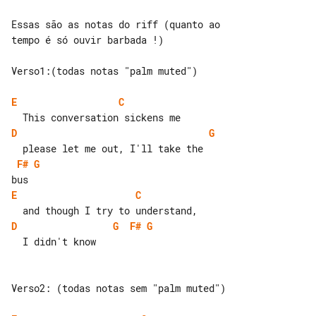
Essas são as notas do riff (quanto ao 

tempo é só ouvir barbada !)

Verso1:(todas notas "palm muted")

E
C
D
G
F#
G
E
C
D
G
F#
G
  I didn't know

Verso2: (todas notas sem "palm muted")
