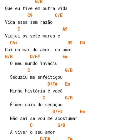
G/B
C9
C/E
C
A9
C6+
D9
D4
G/B
D/F#
Em
C
G/B
D/F#
Em
C
G/B
D/F#
Em
C
G/B
D/F#
Em