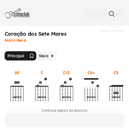
Coração dos Sete Mares
Mídia
Nova Hera
Principal
Mais
A9
C
C/E
C6+
C9
8
Continua depois do anúncio