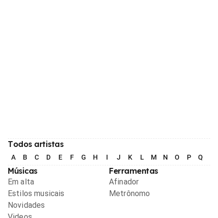
Todos artistas
A
B
C
D
E
F
G
H
I
J
K
L
M
N
O
P
Q
R
Músicas
Ferramentas
Em alta
Afinador
Estilos musicais
Metrônomo
Novidades
Videos