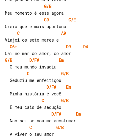
G/B
C9
C/E
C
A9
C6+
D9
D4
G/B
D/F#
Em
C
G/B
D/F#
Em
C
G/B
D/F#
Em
C
G/B