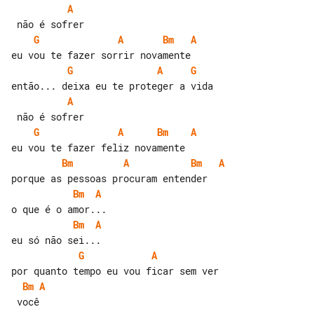
A
G
A
Bm
A
G
A
G
A
G
A
Bm
A
Bm
A
Bm
A
Bm
A
Bm
A
G
A
Bm
A
 você
