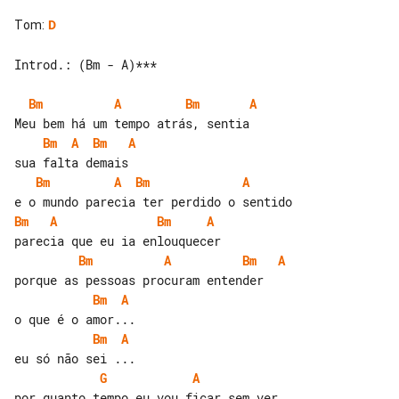
Tom
:
D
Introd.: (Bm - A)***

Bm
A
Bm
A
Bm
A
Bm
A
Bm
A
Bm
A
Bm
A
Bm
A
Bm
A
Bm
A
Bm
A
Bm
A
G
A