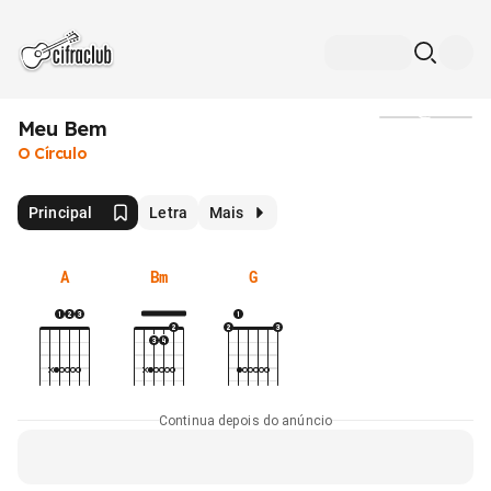
Meu Bem
Mídia
O Círculo
Principal
Letra
Mais
A
Bm
G
Continua depois do anúncio