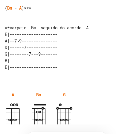
(
Bm
 - 
A
)***

E|-------------------- 

A|--7~9--------------- 

D|------7------------- 

G|--------7---9------- 

B|-------------------- 

A
Bm
G