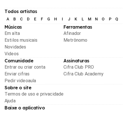
Todos artistas
A
B
C
D
E
F
G
H
I
J
K
L
M
N
O
P
Q
R
Músicas
Ferramentas
Em alta
Afinador
Estilos musicais
Metrônomo
Novidades
Videos
Comunidade
Assinaturas
Entrar ou criar conta
Cifra Club PRO
Enviar cifras
Cifra Club Academy
Pedir videoaula
Sobre o site
Termos de uso e privacidade
Ajuda
Baixe o aplicativo