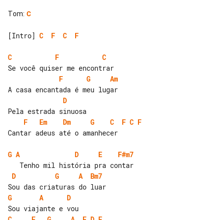
Tom
:
C
[Intro] 
C
F
C
F
C
F
C
F
G
Am
D
F
Em
Dm
G
C
F
C
F
Cantar adeus até o amanhecer

G
A
D
E
F#m7
D
G
A
Bm7
G
A
D
C
F
G
A
E
D
E