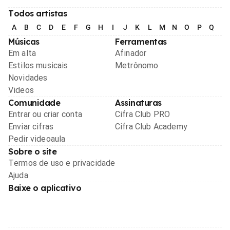
Todos artistas
A
B
C
D
E
F
G
H
I
J
K
L
M
N
O
P
Q
R
Músicas
Ferramentas
Em alta
Afinador
Estilos musicais
Metrônomo
Novidades
Videos
Comunidade
Assinaturas
Entrar ou criar conta
Cifra Club PRO
Enviar cifras
Cifra Club Academy
Pedir videoaula
Sobre o site
Termos de uso e privacidade
Ajuda
Baixe o aplicativo