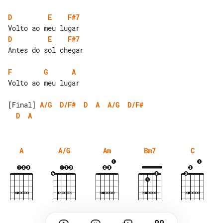
D
E
F#7
D
E
F#7
Antes do sol chegar

F
G
A
Volto ao meu lugar

[Final] 
A/G
D/F#
D
A
A/G
D/F#
D
A
A
A/G
Am
Bm7
C