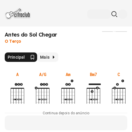
Antes do Sol Chegar
Mídia
O Terço
Principal
Mais
A
A/G
Am
Bm7
C
Continua depois do anúncio