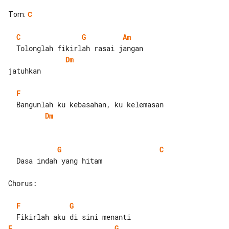
Tom
:
C
C
G
Am
Dm
jatuhkan

F
Dm
G
C
  Dasa indah yang hitam

Chorus:

F
G
F
G