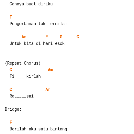
  Cahaya buat diriku

F
  Pengorbanan tak ternilai

Am
F
G
C
  Untuk kita di hari esok

C
Am
  Fi_____kirlah

C
Am
  Ra_____sai

Bridge:

F
  Berilah aku satu bintang
