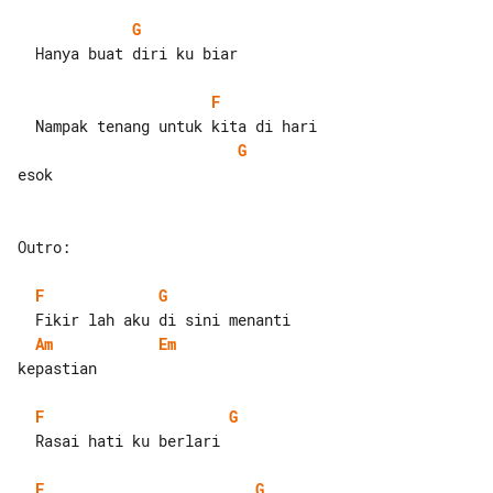
G
  Hanya buat diri ku biar

F
G
esok

Outro:

F
G
Am
Em
kepastian

F
G
  Rasai hati ku berlari

F
G