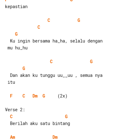
kepastian

C
G
C
G
  Ku ingin bersama ha_ha, selalu dengan

 mu hu_hu

C
G
G
  Dan akan ku tunggu uu__uu , semua nya

 itu

F
C
Dm
G
     (2x)

C
G
  Berilah aku satu bintang

Am
Dm