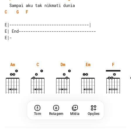
C
G
F
E|----------------------------------|

E| End---------------------------------

Am
C
Dm
Em
F
Tom
Rolagem
Mídia
Opções