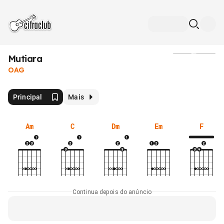
Mutiara
Mídia
OAG
Principal
Mais
Am
C
Dm
Em
F
Continua depois do anúncio