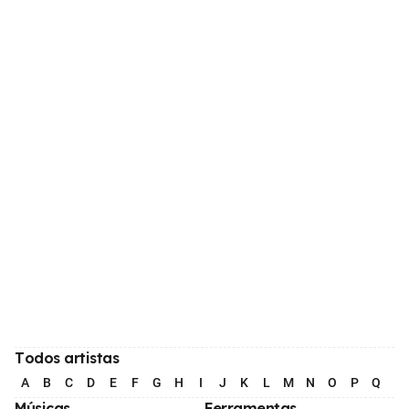
Todos artistas
A
B
C
D
E
F
G
H
I
J
K
L
M
N
O
P
Q
R
Músicas
Ferramentas