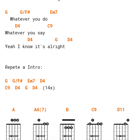
G
G/F#
Em7
D4
C9
D4
G
D4
Yeah I know it's alright

Repete a Intro:

G
G/F#
Em7
D4
C9
D4
G
D4
A
A4(7)
B
C9
D11