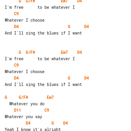
G
G/F#
Em7
D4
C9
D4
G
D4
And I'll sing the blues if I want

G
G/F#
Em7
D4
C9
D4
G
D4
And I'll sing the blues if I want

G
G/F#
Em7
D11
C9
D4
G
D4
Yeah I know it's alright
