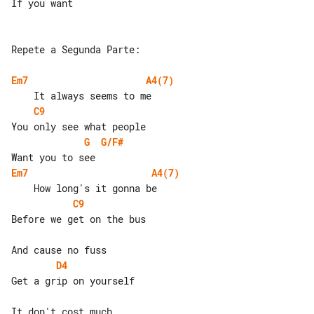
If you want

Repete a Segunda Parte:

Em7
A4(7)
C9
G
G/F#
Em7
A4(7)
C9
Before we get on the bus

D4
Get a grip on yourself

It don't cost much
