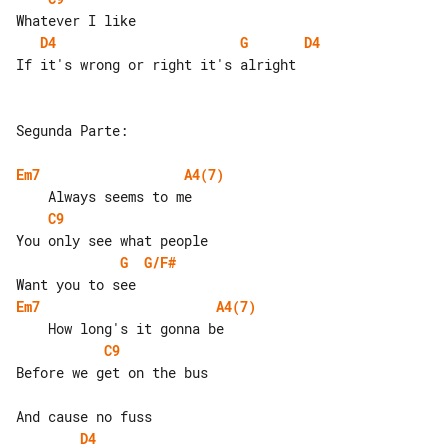
D4
G
D4
If it's wrong or right it's alright

Segunda Parte:

Em7
A4(7)
C9
G
G/F#
Em7
A4(7)
C9
Before we get on the bus

D4