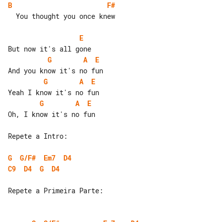
B
F#
  You thought you once knew

E
G
A
E
G
A
E
G
A
E
Oh, I know it's no fun

Repete a Intro:

G
G/F#
Em7
D4
C9
D4
G
D4
Repete a Primeira Parte:
