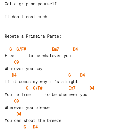
Get a grip on yourself

It don't cost much

Repete a Primeira Parte:

G
G/F#
Em7
D4
C9
D4
G
D4
G
G/F#
Em7
D4
C9
D4
G
D4