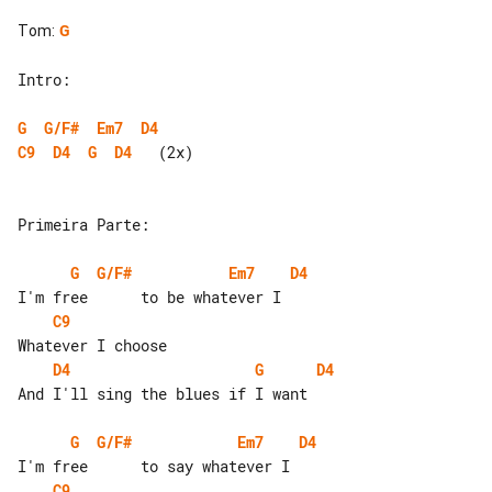
Tom
:
G
Intro:

G
G/F#
Em7
D4
C9
D4
G
D4
   (2x)

Primeira Parte:

G
G/F#
Em7
D4
C9
D4
G
D4
And I'll sing the blues if I want

G
G/F#
Em7
D4
C9