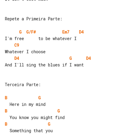
Repete a Primeira Parte:

G
G/F#
Em7
D4
C9
D4
G
D4
And I'll sing the blues if I want

Terceira Parte:

B
G
B
G
B
G