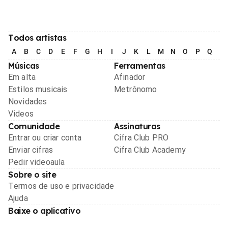
Todos artistas
A
B
C
D
E
F
G
H
I
J
K
L
M
N
O
P
Q
R
Músicas
Ferramentas
Em alta
Afinador
Estilos musicais
Metrônomo
Novidades
Videos
Comunidade
Assinaturas
Entrar ou criar conta
Cifra Club PRO
Enviar cifras
Cifra Club Academy
Pedir videoaula
Sobre o site
Termos de uso e privacidade
Ajuda
Baixe o aplicativo