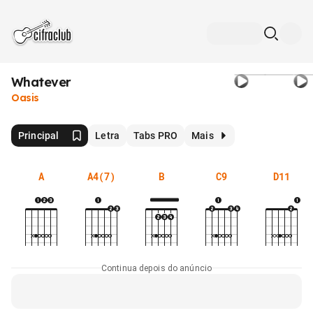
Whatever
Oasis
Principal
Letra
Tabs PRO
Mais
A
A4(7)
B
C9
D11
Continua depois do anúncio